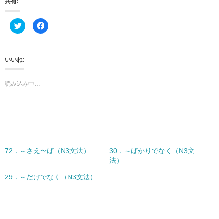
共有:
ク
F
リ
a
ッ
c
ク
e
し
b
て
o
T
o
いいね:
w
k
i
で
t
共
t
有
読み込み中…
e
す
r
る
で
に
共
は
有
ク
(
リ
新
ッ
し
ク
い
し
ウ
て
ィ
く
72．～さえ〜ば（N3文法）
30．～ばかりでなく（N3文
ン
だ
ド
さ
法）
ウ
い
で
(
開
新
29．～だけでなく（N3文法）
き
し
ま
い
す
ウ
)
ィ
ン
ド
ウ