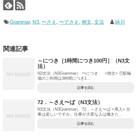
Grammar
,
N3
,
〜さえ
,
〜でさえ
,
例文
,
文法
緑川
関連記事
～につき［1時間につき100円］（N3文
法）
N3文法（N3Grammar） 〜につき <例文> ①駐輪
場のご利用は3時間につき1...
記事を読む
72．～さえ〜ば（N3文法）
N3文法（N3Grammar） 72．～さえ〜ば <導入> 仕
事は楽しいですか。仕事が大変な人は働きた...
記事を読む