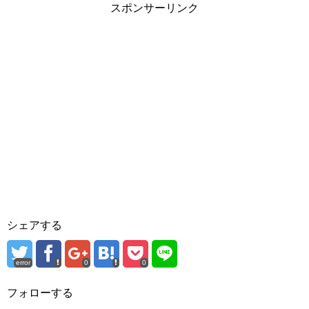
で
スポンサーリンク
開
き
ま
す
)
シェアする
error
0
0
フォローする