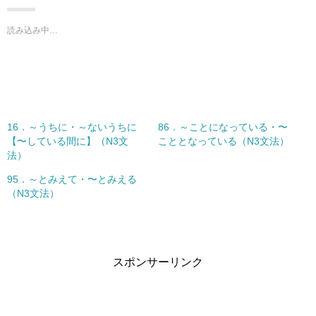
w
k
i
で
t
共
t
有
読み込み中…
e
す
r
る
で
に
共
は
有
ク
(
リ
新
ッ
し
ク
い
し
ウ
て
ィ
く
16．～うちに・～ないうちに
86．～ことになっている・〜
ン
だ
ド
さ
【〜している間に】（N3文
こととなっている（N3文法）
ウ
い
法）
で
(
開
新
き
し
95．～とみえて・〜とみえる
ま
い
す
ウ
（N3文法）
)
ィ
ン
ド
ウ
で
開
き
ま
スポンサーリンク
す
)