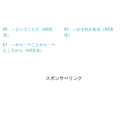
共
は
有
ク
(
リ
新
ッ
し
ク
い
し
ウ
て
ィ
く
85．～ということだ（N3文
93．～おそれがある（N3文
ン
だ
ド
さ
法）
法）
ウ
い
で
(
開
新
67．～から・〜ことから・〜
き
し
ところから（N3文法）
ま
い
す
ウ
)
ィ
ン
ド
ウ
で
開
スポンサーリンク
き
ま
す
)