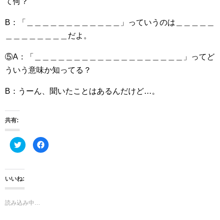
て何？
B：「＿＿＿＿＿＿＿＿＿＿＿＿」っていうのは＿＿＿＿＿
＿＿＿＿＿＿＿＿だよ。
⑤A：「＿＿＿＿＿＿＿＿＿＿＿＿＿＿＿＿＿＿＿」ってど
ういう意味か知ってる？
B：うーん、聞いたことはあるんだけど…。
共有:
ク
F
リ
a
ッ
c
ク
e
し
b
て
o
T
o
いいね:
w
k
i
で
t
共
t
有
読み込み中…
e
す
r
る
で
に