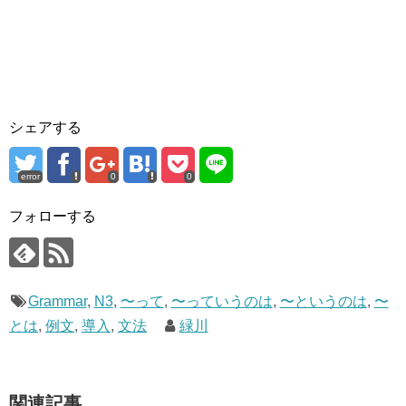
シェアする
error
0
0
フォローする
Grammar
,
N3
,
〜って
,
〜っていうのは
,
〜というのは
,
〜
とは
,
例文
,
導入
,
文法
緑川
関連記事