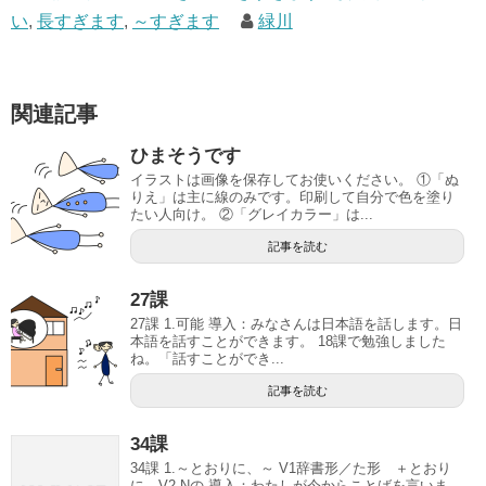
い
,
長すぎます
,
～すぎます
緑川
関連記事
ひまそうです
イラストは画像を保存してお使いください。 ①「ぬ
りえ」は主に線のみです。印刷して自分で色を塗り
たい人向け。 ②「グレイカラー」は...
記事を読む
27課
27課 1.可能 導入：みなさんは日本語を話します。日
本語を話すことができます。 18課で勉強しました
ね。「話すことができ...
記事を読む
34課
34課 1.～とおりに、～ V1辞書形／た形 ＋とおり
に、V2 Nの 導入：わたしが今からことばを言いま