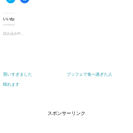
リ
a
ッ
c
ク
e
し
b
て
o
T
o
いいね:
w
k
i
で
t
共
t
有
読み込み中…
e
す
r
る
で
に
共
は
有
ク
(
リ
新
ッ
し
ク
い
し
ウ
て
ィ
く
買いすぎました
ブッフェで食べ過ぎた人
ン
だ
ド
さ
ウ
い
晴れます
で
(
開
新
き
し
ま
い
す
ウ
)
ィ
ン
ド
スポンサーリンク
ウ
で
開
き
ま
す