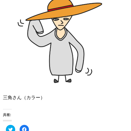
三角さん（カラー）
共有:
ク
F