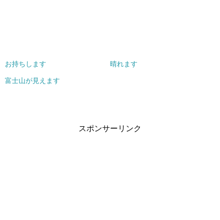
e
す
r
る
で
に
共
は
有
ク
(
リ
新
ッ
し
ク
い
し
ウ
て
ィ
く
お持ちします
晴れます
ン
だ
ド
さ
ウ
い
富士山が見えます
で
(
開
新
き
し
ま
い
す
ウ
)
ィ
ン
ド
スポンサーリンク
ウ
で
開
き
ま
す
)