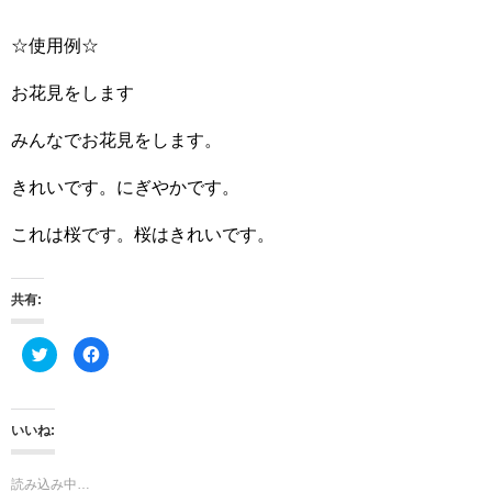
☆使用例☆
お花見をします
みんなでお花見をします。
きれいです。にぎやかです。
これは桜です。桜はきれいです。
共有:
ク
F
リ
a
ッ
c
ク
e
し
b
て
o
T
o
いいね:
w
k
i
で
t
共
t
有
読み込み中…