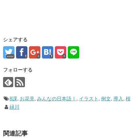
シェアする
error
0
0
フォローする
8課
,
お花見
,
みんなの日本語Ⅰ
,
イラスト
,
例文
,
導入
,
桜
緑川
関連記事