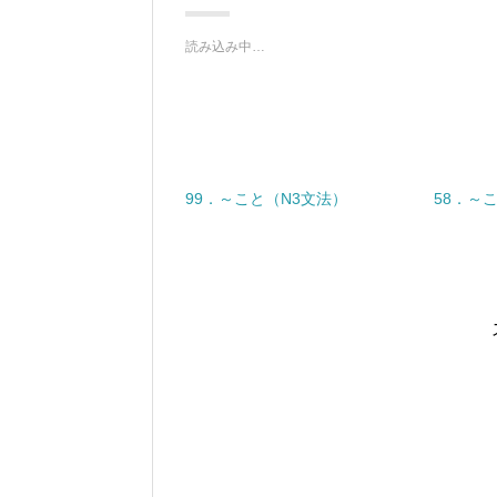
w
k
i
で
t
共
t
有
読み込み中…
e
す
r
る
で
に
共
は
有
ク
(
リ
新
ッ
し
ク
い
し
ウ
て
ィ
く
99．～こと（N3文法）
58．～
ン
だ
ド
さ
ウ
い
で
(
開
新
き
し
ま
い
す
ウ
)
ィ
ン
ド
ウ
で
開
き
ま
す
)