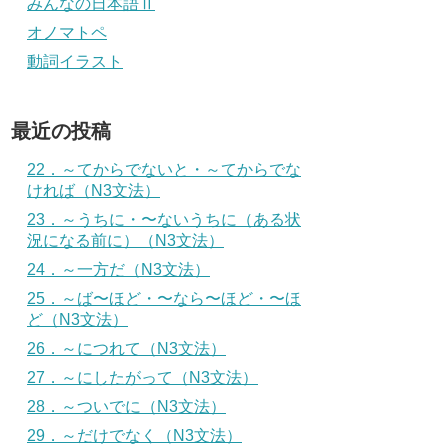
みんなの日本語Ⅱ
オノマトペ
動詞イラスト
最近の投稿
22．～てからでないと・～てからでな
ければ（N3文法）
23．～うちに・〜ないうちに（ある状
況になる前に）（N3文法）
24．～一方だ（N3文法）
25．～ば〜ほど・〜なら〜ほど・〜ほ
ど（N3文法）
26．～につれて（N3文法）
27．～にしたがって（N3文法）
28．～ついでに（N3文法）
29．～だけでなく（N3文法）