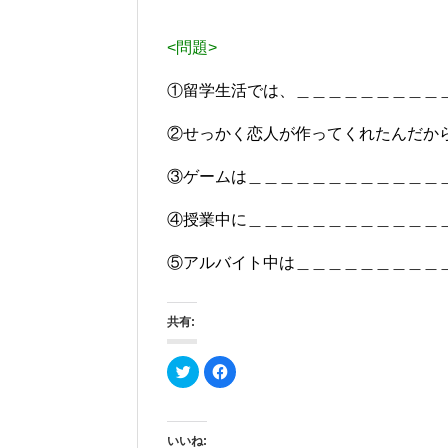
<問題>
①留学生活では、＿＿＿＿＿＿＿＿＿
②せっかく恋人が作ってくれたんだか
③ゲームは＿＿＿＿＿＿＿＿＿＿＿＿
④授業中に＿＿＿＿＿＿＿＿＿＿＿＿
⑤アルバイト中は＿＿＿＿＿＿＿＿＿
共有:
ク
F
リ
a
ッ
c
ク
e
し
b
て
o
T
o
いいね: