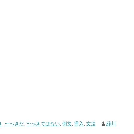
き
,
〜べきだ
,
〜べきではない
,
例文
,
導入
,
文法
緑川