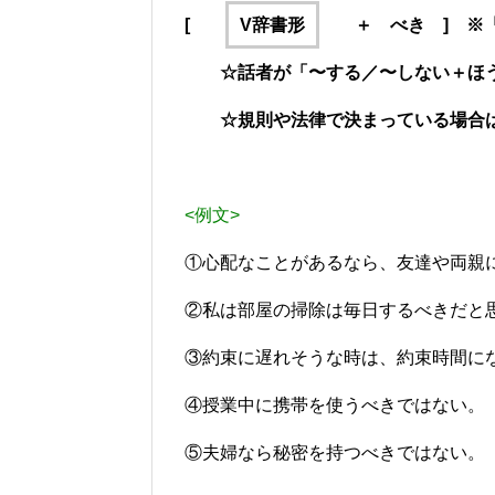
[
V辞書形
＋ べき ] ※「
☆話者が「〜する／〜しない＋ほう
☆規則や法律で決まっている場合は
<例文>
①心配なことがあるなら、友達や両親
②私は部屋の掃除は毎日するべきだと
③約束に遅れそうな時は、約束時間に
④授業中に携帯を使うべきではない。
⑤夫婦なら秘密を持つべきではない。