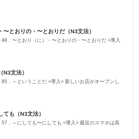
・〜とおりの・〜とおりだ（N3文法）
ar） 48．〜とおり（に）・〜とおりの・〜とおりだ <導入
（N3文法）
r） 85．～ということだ <導入> 新しいお店がオープンし
しても（N3文法）
r） 57．～にしても〜にしても <導入> 最近のスマホは高