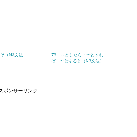
こそ（N3文法）
73．～としたら・〜とすれ
ば・〜とすると（N3文法）
スポンサーリンク