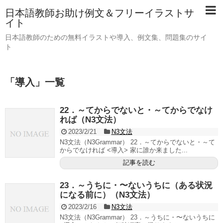
日本語教師お助け例文＆フリーイラストサ
イト
日本語教師のための無料イラストや導入、例文集、問題集のサイ
ト
「
導入
」
一覧
22．～てからでないと・～てからでなけ
れば（N3文法）
2023/2/21
N3文法
N3文法（N3Grammar） 22．～てからでないと・～て
からでなければ <導入> 家に誰か来ました...
記事を読む
23．～うちに・〜ないうちに（ある状況
になる前に）（N3文法）
2023/2/16
N3文法
N3文法（N3Grammar） 23．～うちに・〜ないうちに